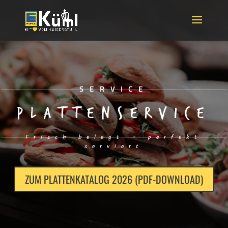
Skip
to
content
SERVICE
PLATTENSERVICE
Frisch belegt – perfekt
serviert
ZUM PLATTENKATALOG 2026 (PDF-DOWNLOAD)