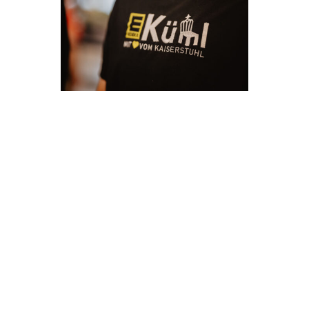
KOMPETENT –
FAMILIÄR –
INDIVIDUELL
Der persönliche Kundenkontakt macht
den Unterschied. In einer