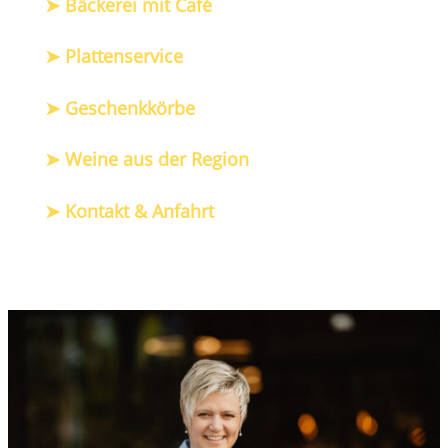
➤ Bäckerei mit Café
➤ Plattenservice
➤ Geschenkkörbe
➤ Weine aus der Region
➤ Kontakt & Anfahrt